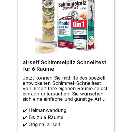
airself Schimmelpilz Schnelltest
für 6 Räume
Jetzt können Sie mithilfe des speziell
entwickelten Schimmel-Schnelltest
von airself Ihre eigenen Räume selbst
einfach untersuchen. Sie wünschen
sich eine einfache und günstige Art
eine mögliche Schimmelpilzbelastung
untersuchen zu können? Vermuten
✔️ Heimanwendung
Sie eine Belastung durch
✔️ Bis zu 6 Räume
Schimmelpilz-Sporen i
✔️ Original airself