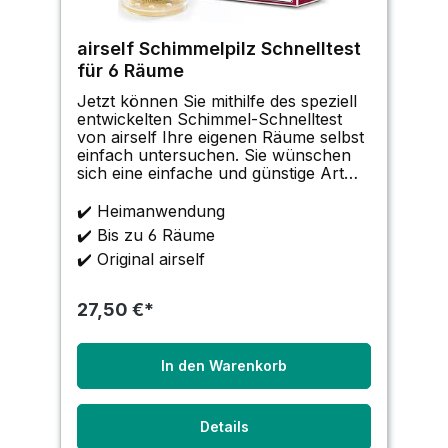
airself Schimmelpilz Schnelltest
für 6 Räume
Jetzt können Sie mithilfe des speziell
entwickelten Schimmel-Schnelltest
von airself Ihre eigenen Räume selbst
einfach untersuchen. Sie wünschen
sich eine einfache und günstige Art
eine mögliche Schimmelpilzbelastung
untersuchen zu können? Vermuten
✔️ Heimanwendung
Sie eine Belastung durch
✔️ Bis zu 6 Räume
Schimmelpilz-Sporen i
✔️ Original airself
27,50 €*
In den Warenkorb
Details