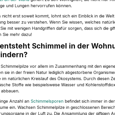
e und Lungen hervorrufen können.
 nicht erst soweit kommt, lohnt sich ein Einblick in die W
g besser zu verstehen. Wenn Sie wissen, welches natürlic
ie mit wenigen Handgriffen dafür sorgen, dass sich die gift
n Sie mehr dazu!
entsteht Schimmel in der Wohnun
indern?
Schimmelpilze vor allem im Zusammenhang mit den eigene
en sie in der freien Natur lediglich abgestorbene Organism
 im natürlichen Kreislauf des Ökosystems. Durch diesen Z
ische Stoffe wie beispielsweise Wasser und Kohlenstoffdio
l abbauen.
ringe Anzahl an
Schimmelsporen
befindet sich immer in der
me ein. Wachsen Schimmelpilze in geschlossenen Bereiche
ungsorgane in der Luft zu. Die Ansammlung der giftigen 