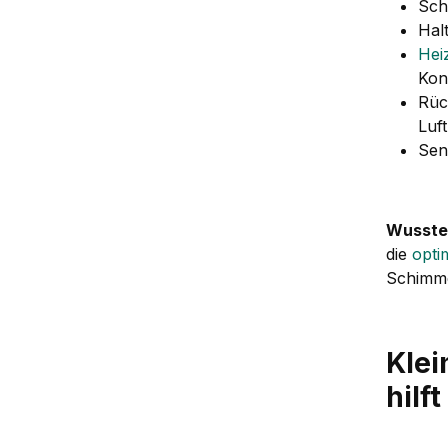
Sch
Hal
Hei
Kon
Rüc
Luf
Sen
Wusste
die
opti
Schimme
Klei
hilft