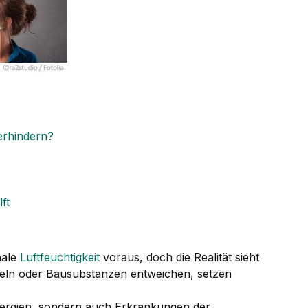
erhindern?
ft
male
Luftfeuchtigkeit
voraus, doch die Realität sieht
eln oder Bausubstanzen entweichen, setzen
llergien, sondern auch Erkrankungen der