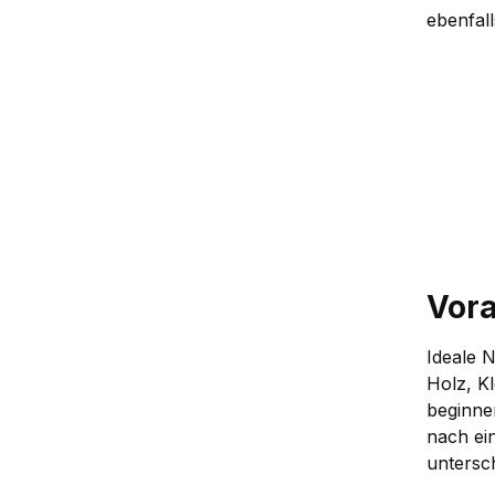
ebenfall
Vor
Ideale 
Holz, K
beginne
nach ei
untersc