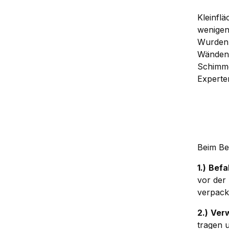
Kleinfl
wenige
Wurden 
Wänden 
Schimme
Experte
Beim Be
1.)
Befa
vor der
verpack
2.)
Ver
tragen 