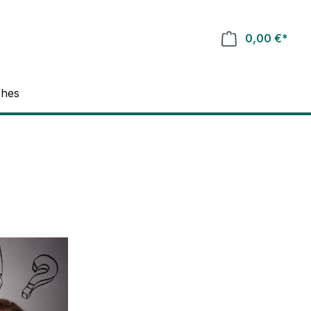
0,00 €*
ches