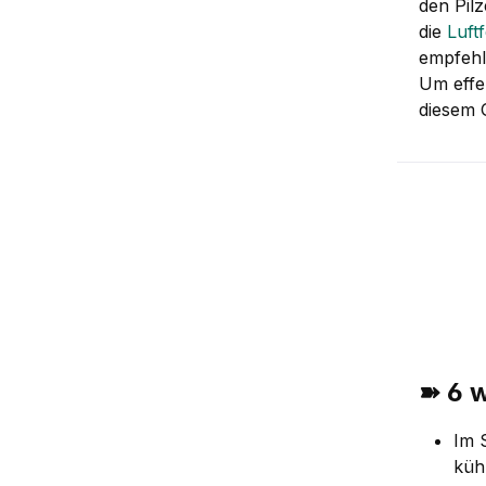
den Pil
die
Luft
empfehl
Um effe
diesem 
➽ 6 
Im 
küh