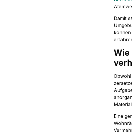
Atemweg
Damit es
Umgebun
können S
erfahre
Wie 
verh
Obwohl 
zersetz
Aufgabe
anorgan
Materia
Eine ge
Wohnräu
Vermehr