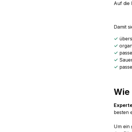
Auf die
Damit si
✓
übersc
✓
organ
✓
passen
✓
Sauer
✓
passe
Wie 
Experte
besten 
Um ein 