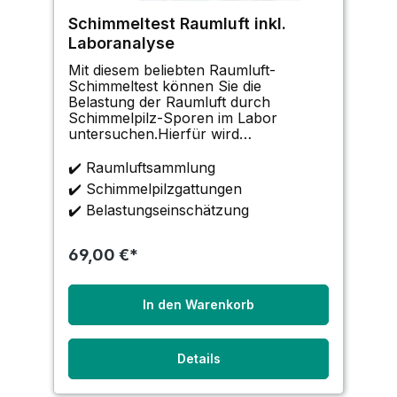
Schimmeltest Raumluft inkl.
Laboranalyse
Mit diesem beliebten Raumluft-
Schimmeltest können Sie die
Belastung der Raumluft durch
Schimmelpilz-Sporen im Labor
untersuchen.Hierfür wird
im Schimmeltest die Anzahl der
Sporen bestimmt, die im Laufe einer
✔️ Raumluftsammlung
vorgegebenen Zeitspanne auf einem
✔️ Schimmelpilzgattungen
im Raum ausgelegten Nährboden
✔️ Belastungseinschätzung
sedimentieren. Die Sammlung
69,00 €*
In den Warenkorb
Details