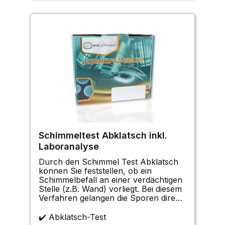
Schimmeltest Abklatsch inkl.
Laboranalyse
Durch den Schimmel Test Abklatsch
können Sie feststellen, ob ein
Schimmelbefall an einer verdächtigen
Stelle (z.B. Wand) vorliegt. Bei diesem
Verfahren gelangen die Sporen direkt
auf den Nährboden der Petrischale,
wodurch eine genaue Zuordnung des
✔️ Abklatsch-Test