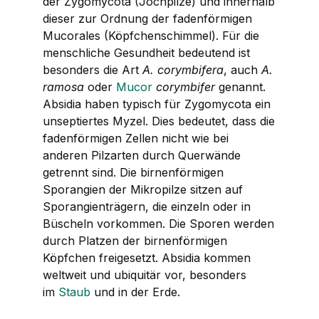
der Zygomycota (Jochpilze) und innerhalb
dieser zur Ordnung der fadenförmigen
Mucorales (Köpfchenschimmel). Für die
menschliche Gesundheit bedeutend ist
besonders die Art
A. corymbifera
, auch
A.
ramosa
oder
Mucor
corymbifer
genannt.
Absidia
haben typisch für Zygomycota ein
unseptiertes Myzel. Dies bedeutet, dass die
fadenförmigen Zellen nicht wie bei
anderen Pilzarten durch Querwände
getrennt sind. Die birnenförmigen
Sporangien der Mikropilze sitzen auf
Sporangienträgern, die einzeln oder in
Büscheln vorkommen. Die Sporen werden
durch Platzen der birnenförmigen
Köpfchen freigesetzt.
Absidia
kommen
weltweit und ubiquitär vor, besonders
im
Staub
und in der Erde.