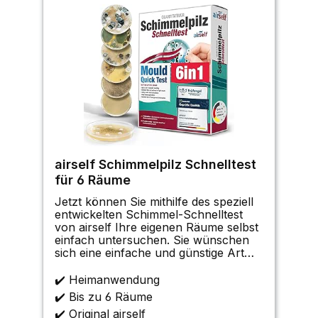
airself Schimmelpilz Schnelltest
für 6 Räume
Jetzt können Sie mithilfe des speziell
entwickelten Schimmel-Schnelltest
von airself Ihre eigenen Räume selbst
einfach untersuchen. Sie wünschen
sich eine einfache und günstige Art
eine mögliche Schimmelpilzbelastung
untersuchen zu können? Vermuten
✔️ Heimanwendung
Sie eine Belastung durch
✔️ Bis zu 6 Räume
Schimmelpilz-Sporen i
✔️ Original airself