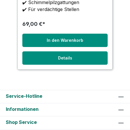
Befalls möglich ist. Das Verfahren
✔️ Schimmelpilzgattungen
eignet sich
✔️ Für verdächtige Stellen
69,00 €*
In den Warenkorb
Details
Service-Hotline
Informationen
Shop Service