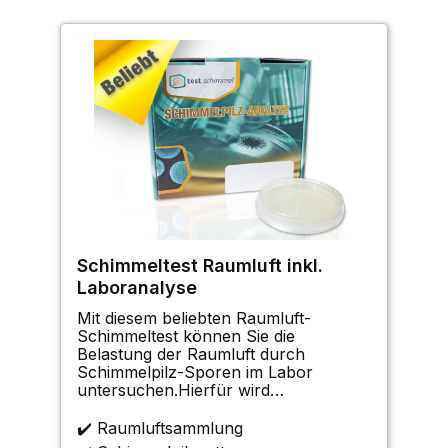
Schimmeltest Raumluft inkl.
Laboranalyse
Mit diesem beliebten Raumluft-
Schimmeltest können Sie die
Belastung der Raumluft durch
Schimmelpilz-Sporen im Labor
untersuchen.Hierfür wird
im Schimmeltest die Anzahl der
Sporen bestimmt, die im Laufe einer
✔️ Raumluftsammlung
vorgegebenen Zeitspanne auf einem