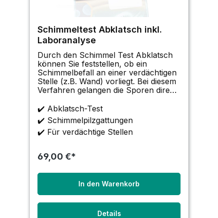
Schimmeltest Abklatsch inkl.
Laboranalyse
Durch den Schimmel Test Abklatsch
können Sie feststellen, ob ein
Schimmelbefall an einer verdächtigen
Stelle (z.B. Wand) vorliegt. Bei diesem
Verfahren gelangen die Sporen direkt
auf den Nährboden der Petrischale,
wodurch eine genaue Zuordnung des
✔️ Abklatsch-Test
Befalls möglich ist. Das Verfahren
✔️ Schimmelpilzgattungen
eignet sich
✔️ Für verdächtige Stellen
69,00 €*
In den Warenkorb
Details