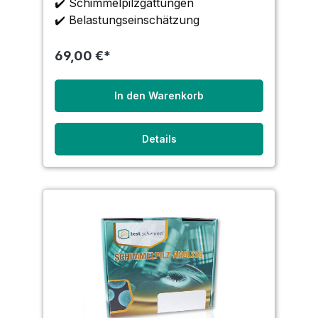
✔️ Schimmelpilzgattungen
im Raum ausgelegten Nährboden
✔️ Belastungseinschätzung
sedimentieren. Die Sammlung
69,00 €*
In den Warenkorb
Details