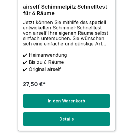
airself Schimmelpilz Schnelltest
für 6 Räume
Jetzt können Sie mithilfe des speziell
entwickelten Schimmel-Schnelltest
von airself Ihre eigenen Räume selbst
einfach untersuchen. Sie wünschen
sich eine einfache und günstige Art
eine mögliche Schimmelpilzbelastung
untersuchen zu können? Vermuten
✔️ Heimanwendung
Sie eine Belastung durch
✔️ Bis zu 6 Räume
Schimmelpilz-Sporen i
✔️ Original airself
27,50 €*
In den Warenkorb
Details