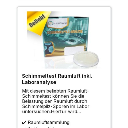
Schimmeltest Raumluft inkl.
Laboranalyse
Mit diesem beliebten Raumluft-
Schimmeltest können Sie die
Belastung der Raumluft durch
Schimmelpilz-Sporen im Labor
untersuchen.Hierfür wird
im Schimmeltest die Anzahl der
Sporen bestimmt, die im Laufe einer
✔️ Raumluftsammlung
vorgegebenen Zeitspanne auf einem