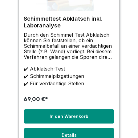
Schimmeltest Abklatsch inkl.
Laboranalyse
Durch den Schimmel Test Abklatsch
können Sie feststellen, ob ein
Schimmelbefall an einer verdächtigen
Stelle (z.B. Wand) vorliegt. Bei diesem
Verfahren gelangen die Sporen direkt
auf den Nährboden der Petrischale,
wodurch eine genaue Zuordnung des
✔️ Abklatsch-Test
Befalls möglich ist. Das Verfahren
✔️ Schimmelpilzgattungen
eignet sich
✔️ Für verdächtige Stellen
69,00 €*
In den Warenkorb
Details