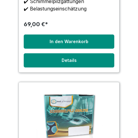
✔️ Schimmelpilzgattungen
im Raum ausgelegten Nährboden
✔️ Belastungseinschätzung
sedimentieren. Die Sammlung
69,00 €*
In den Warenkorb
Details