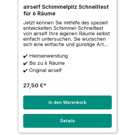
airself Schimmelpilz Schnelltest
für 6 Räume
Jetzt können Sie mithilfe des speziell
entwickelten Schimmel-Schnelltest
von airself Ihre eigenen Räume selbst
einfach untersuchen. Sie wünschen
sich eine einfache und günstige Art
eine mögliche Schimmelpilzbelastung
untersuchen zu können? Vermuten
✔️ Heimanwendung
Sie eine Belastung durch
✔️ Bis zu 6 Räume
Schimmelpilz-Sporen i
✔️ Original airself
27,50 €*
In den Warenkorb
Details