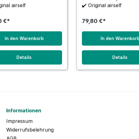
suchen zu können?
ginal airself
✔️
Original airself
ten Sie eine Belastung
 Schimmelpilz-Sporen i
0 €*
79,80 €*
In den Warenkorb
In den Warenkor
Details
Details
Informationen
Impressum
Widerrufsbelehrung
AGB