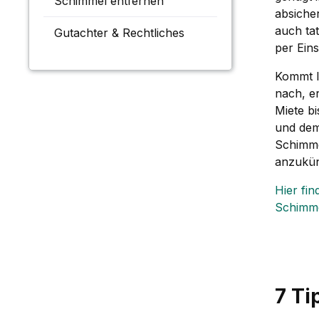
Schimmel entfernen
absiche
auch ta
Gutachter & Rechtliches
per Ein
Kommt I
nach, er
Miete b
und dem
Schimme
anzukün
Hier fin
Schimmel
7 Ti