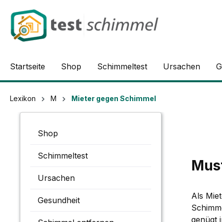
springen
Zur Hauptnavigation springen
Startseite
Shop
Schimmeltest
Ursachen
G
Lexikon
M
Mieter gegen Schimmel
Shop
Schimmeltest
Must
Ursachen
Als Miet
Gesundheit
Schimme
genügt i