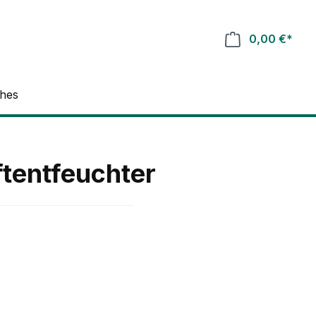
0,00 €*
ches
tentfeuchter