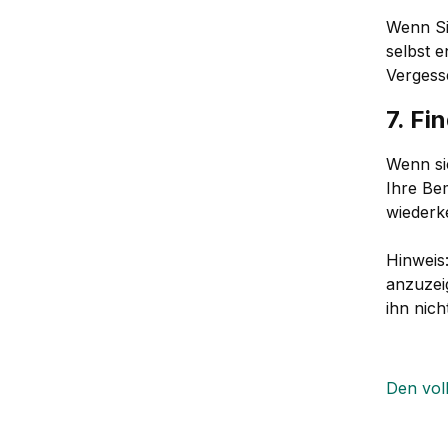
Wenn Si
selbst 
Vergess
7. Fi
Wenn sic
Ihre Be
wiederk
Hinweis
anzuzeig
ihn nich
Den voll