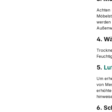
Achten 
Möbelst
werden 
Außenw
4. W
Trockne
Feuchtig
5.
Lu
Um erhöh
von Mes
erhöhte
hinweis
6. Sc