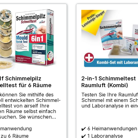
lf Schimmelpilz
2-in-1 Schimmeltest
elltest für 6 Räume
Raumluft (Kombi)
 können Sie mithilfe des
Testen Sie Ihre Raumluf
ell entwickelten Schimmel-
Schimmel mit einem Sch
ltest von airself Ihre
und Laboranalyse in ein
en Räume selbst einfach
n. Sie wünschen
eine einfache und günstige
ine mögliche
eimanwendung
✔️
6 Heimanwendungen
melpilzbelastung
s zu 6 Räume
✔️
1 Laboranalyse