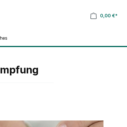
0,00 €*
ches
ämpfung