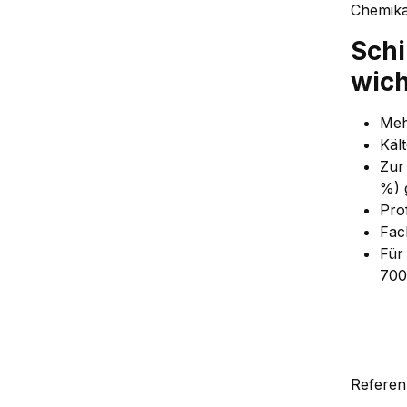
Chemika
Sch
wich
Meh
Käl
Zu
%) 
Pro
Fac
Für
700
Refere