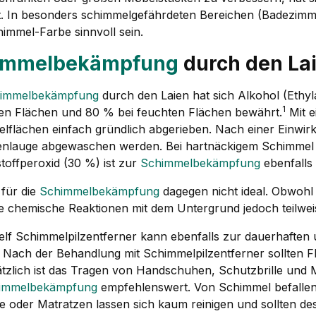
. In besonders schimmelgefährdeten Bereichen (Badezimme
himmel-Farbe sinnvoll sein.
immelbekämpfung
durch den La
immelbekämpfung
durch den Laien hat sich Alkohol (Ethyl
1
en Flächen und 80 % bei feuchten Flächen bewährt.
Mit e
lflächen einfach gründlich abgerieben. Nach einer Einwirk
fenlauge abgewaschen werden. Bei hartnäckigem Schimmel 
toffperoxid (30 %) ist zur
Schimmelbekämpfung
ebenfalls 
t für die
Schimmelbekämpfung
dagegen nicht ideal. Obwoh
e chemische Reaktionen mit dem Untergrund jedoch teilw
self Schimmelpilzentferner kann ebenfalls zur dauerhaften 
 Nach der Behandlung mit Schimmelpilzentferner sollten Fl
tzlich ist das Tragen von Handschuhen, Schutzbrille und
immelbekämpfung
empfehlenswert. Von Schimmel befallen
e oder Matratzen lassen sich kaum reinigen und sollten de