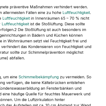
gnete präventive Maßnahmen verhindert werden.
n allermeisten Fällen eine zu hohe
Luftfeuchtigkeit
.
ie
Luftfeuchtigkeit
in Innenräumen 65 – 70 % nicht
r
Luftfeuchtigkeit
ist die Stoßlüftung. Diese sollte
erfolgen.2 Die Stoßlüftung ist auch besonders im
geinrichtungen in Bädern und Küchen können
in Wohnräumen setzt viel Feuchtigkeit frei und
verhindert das Kondensieren von Feuchtigkeit und
ratur sollte zur Schimmelprävention möglichst
ume) abfallen.
g, um eine
Schimmelbekämpfung
zu vermeiden. So
ung verfügen, die keine Kältebrücken entstehen
e Kondenswasserbildung an Fensterbänken und
d eine häufige Quelle für feuchtes Mauerwerk und
können. Um die Luftzirkulation hinter
ch das Aufstellen mit ca. 10 cm Abstand zur Wand