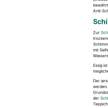
bewährt
Anti-Sc
Sch
Zur
Sch
trocken
Schimme
mit Sei
Wassers
Essig is
möglich
Der air
werden.
Grundsä
der
Sch
Teppich