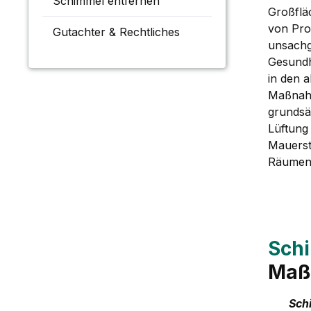
Schimmel entfernen
Großflä
von Prof
Gutachter & Rechtliches
unsach
Gesundh
in den a
Maßnah
grundsä
Lüftung
Mauerst
Räumen 
Sch
Maß
Sch