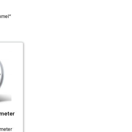
mmel“
ometer
meter