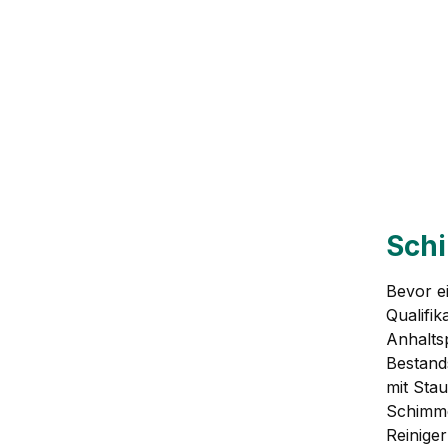
Sch
Bevor ei
Qualifik
Anhaltsp
Bestand
mit Sta
Schimme
Reinige