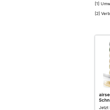
[1] Umw
[2] Ver
airse
Schn
Jetzt