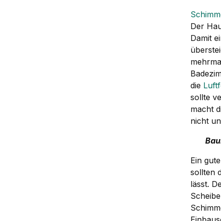
Schimm
Der Hau
Damit e
überste
mehrmals
Badezim
die
Luft
sollte 
macht d
nicht u
Bau
Ein gut
sollten
lässt. 
Scheibe
Schimmel
Einbaus