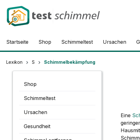
springen
Zur Hauptnavigation springen
Startseite
Shop
Schimmeltest
Ursachen
G
Lexikon
S
Schimmelbekämpfung
Shop
Schimmeltest
Ursachen
Eine
Sc
geringe
Gesundheit
Hausmitt
Schimme