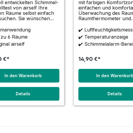
ell entwickelten Schimmel-
mit farbigen Komfortzo
ltest von airself Ihre
einfachen und komfortablen
en Räume selbst einfach
Überwachung des Raum
n. Sie wünschen
Raumthermometer und
eine einfache und günstige
Feuchtigkeitsmesser in 
ine mögliche
praktischen Gerät verein
eimanwendung
✔️ Luftfeuchtigkeitsmes
melpilzbelastung
zur Schimmelvorbeugung, bei
s zu 6 Räume
✔️ Temperaturanzeige
suchen zu können?
bestehendem oder
ginal airself
✔️ Schimmelalarm-Bere
ten Sie eine Belastung
vergangenem
 Schimmelpilz-Sporen i
Schimmelpilzbefall.
0 €*
14,90 €*
In den Warenkorb
In den Warenkor
Details
Details