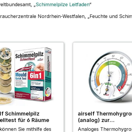
eltbundesamt, „
Schimmelpilze Leitfaden
“
braucherzentrale Nordrhein-Westfalen, „Feuchte und Schi
lf Schimmelpilz
airself Thermohygr
elltest für 6 Räume
(analog) zur
Raumklimakontrolle
 können Sie mithilfe des
Analoges Thermohygro