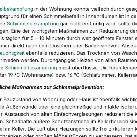
elbekämpfung
in der Wohnung könnte vielfach durch geei
ptgrund für einen Schimmelbefall in Innenräumen ist in de
ine
Schimmelbekämpfung
gar nicht erst nötig wird, sollte d
igen. Eine der wichtigsten Maßnahmen zur Reduzierung de
 täglich für 5 – 10 Minuten durch weit geöffnete Fenster 
mer direkt nach dem Duschen oder Baden sinnvoll. Absau
feuchtigkeit
ebenfalls reduzieren. Das Trocknen von Wäsche 
vermieden werden. Durchgängiges Heizen von allen Räumen 
ie
Schimmelbekämpfung
meist überflüssig. Die Raumtempe
nter 19 °C (Wohnräume) bzw. 16 °C (Schlafzimmer, Kellerrä
liche Maßnahmen zur Schimmelprävention:
er Bauzustand von Wohnung oder Haus ist ebenfalls wichti
 die Außenwände über eine gleichmäßige und intakte Isolier
Der Austausch von alten Einfachverglasungen reduziert di
n. Schadhafte äußere Schutzanstriche im Kellerbereich sin
 im Keller. Die Luft über Heizungen sollte frei zirkulieren 
chränken oder großen Möbelstücken zu verbessern, hat si