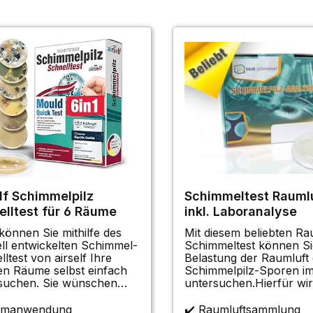
lf Schimmelpilz
Schimmeltest Rauml
elltest für 6 Räume
inkl. Laboranalyse
 können Sie mithilfe des
Mit diesem beliebten Ra
ell entwickelten Schimmel-
Schimmeltest können Si
ltest von airself Ihre
Belastung der Raumluft
en Räume selbst einfach
Schimmelpilz-Sporen i
n. Sie wünschen
untersuchen.Hierfür wi
eine einfache und günstige
im Schimmeltest die Anz
ine mögliche
Sporen bestimmt, die im
eimanwendung
✔️ Raumluftsammlung