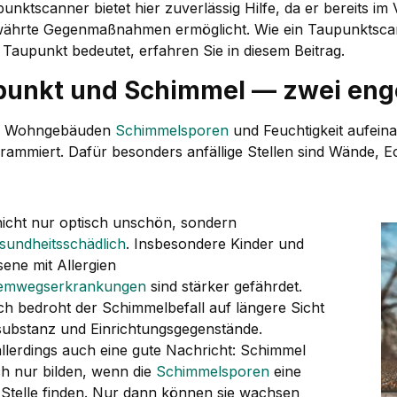
unktscanner bietet hier zuverlässig Hilfe, da er bereits im
ährte Gegenmaßnahmen ermöglicht. Wie ein Taupunktscan
 Taupunkt bedeutet, erfahren Sie in diesem Beitrag.
punkt und Schimmel — zwei eng
n Wohngebäuden
Schimmelsporen
und Feuchtigkeit aufeina
rammiert. Dafür besonders anfällige Stellen sind Wände, 
 nicht nur optisch unschön, sondern
sundheitsschädlich
. Insbesondere Kinder und
ene mit Allergien
emwegserkrankungen
sind stärker gefährdet.
ich bedroht der Schimmelbefall auf längere Sicht
substanz und Einrichtungsgegenstände.
allerdings auch eine gute Nachricht: Schimmel
ch nur bilden, wenn die
Schimmelsporen
eine
 Stelle finden. Nur dann können sie wachsen