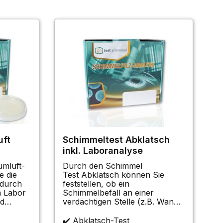
uft
Schimmeltest Abklatsch
inkl. Laboranalyse
umluft-
Durch den Schimmel
e die
Test Abklatsch können Sie
 durch
feststellen, ob ein
m Labor
Schimmelbefall an einer
rd
verdächtigen Stelle (z.B. Wand)
ahl der
vorliegt. Bei diesem Verfahren
 Laufe
gelangen die Sporen direkt auf
✔️ Abklatsch-Test