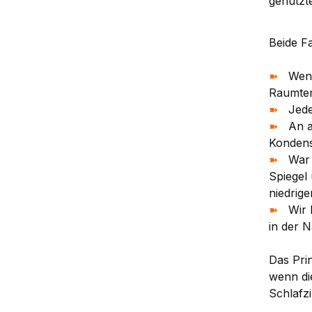
genutzt
Beide F
➽
Wenn d
Raumtem
➽
Jede h
➽
An all
Kondensw
➽
War da
Spiegel 
niedrige
➽
Wir M
in der 
Das Pri
wenn die
Schlafz