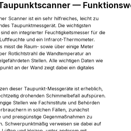
 Taupunktscanner — Funktionsw
her Scanner ist ein sehr hilfreiches, leicht zu
ndes Taupunktmessgerät. Die wichtigsten
 sind ein integrierter Feuchtigkeitsmesser für die
 Luftfeuchte und ein Infrarot-Thermometer.
es misst die Raum- sowie über einige Meter
per Rotlichtstrahl die Wandtemperatur an
lgefährdeten Stellen. Alle wichtigen Daten wie
unkt an der Wand zeigt dabei ein digitales
zen dieser Taupunkt-Messgeräte ist erheblich,
rechtzeitig drohenden Schimmelbefall aufspüren.
gige Stellen wie Fachinstitute und Behörden
erbrauchern in solchen Fällen, zunächst
e und preisgünstige Gegenmaßnahmen zu
en. Schwerpunktmäßig verweisen sie dabei auf
es Lüften und Heizen, unter anderem mit