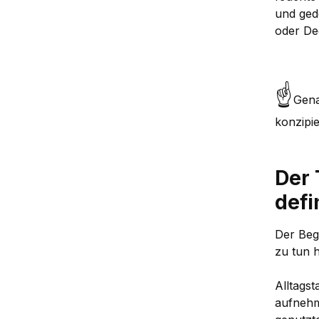
und ged
oder De
☝
Gena
konzipie
Der 
defi
Der Begr
zu tun 
Alltagst
aufnehm