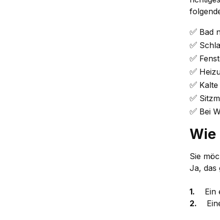
folgend
✅
Bad n
✅
Schla
✅
Fenste
✅
Heizu
✅
Kalte
✅
Sitzm
✅
Bei Wa
Wie 
Sie möc
Ja, das
1.
Ein ei
2.
Einen