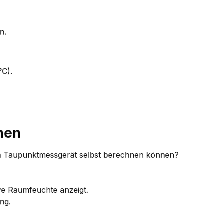
n.
°C).
nen
in Taupunktmessgerät selbst berechnen können?
ve Raumfeuchte anzeigt.
ng.