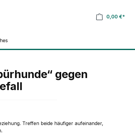
0,00 €*
ches
pürhunde“ gegen
fall
iehung. Treffen beide häufiger aufeinander,
.