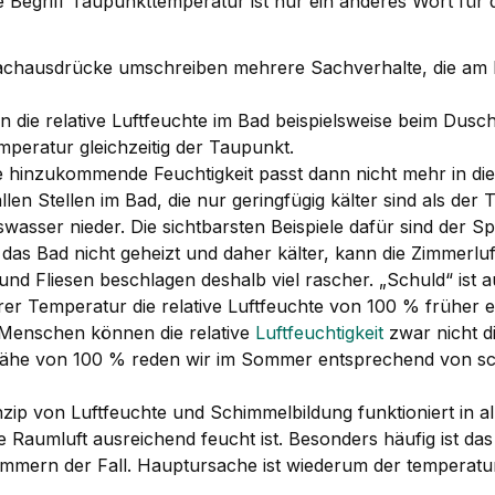
e Begriff Taupunkttemperatur ist nur ein anderes Wort für
achausdrücke umschreiben mehrere Sachverhalte, die am Be
ie relative Luftfeuchte im Bad beispielsweise beim Dusche
peratur gleichzeitig der Taupunkt.
inzukommende Feuchtigkeit passt dann nicht mehr in die 
en Stellen im Bad, die nur geringfügig kälter sind als der
asser nieder. Die sichtbarsten Beispiele dafür sind der Sp
s Bad nicht geheizt und daher kälter, kann die Zimmerluf
und Fliesen beschlagen deshalb viel rascher. „Schuld“ ist a
rer Temperatur die relative Luftfeuchte von 100 % früher e
enschen können die relative
Luftfeuchtigkeit
zwar nicht di
Nähe von 100 % reden wir im Sommer entsprechend von sch
nzip von Luftfeuchte und Schimmelbildung funktioniert in
 Raumluft ausreichend feucht ist. Besonders häufig ist das
immern der Fall. Hauptursache ist wiederum der temperat