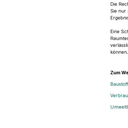
Die Rec
Sie nur 
Ergebni
Eine Sc
Raumtem
verläss
können.
Zum Wei
Baustof
Verbrau
Umweltb