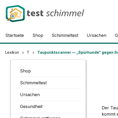
springen
Zur Hauptnavigation springen
Startseite
Shop
Schimmeltest
Ursachen
G
Lexikon
T
Taupunktscanner — „Spürhunde“ gegen S
Shop
Schimmeltest
Ursachen
Gesundheit
Der Tau
kommt e