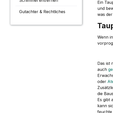
Schimmel entfernen
Ein Taup
und bew
Gutachter & Rechtliches
was der
Tau
Wenn i
vorprog
Das ist
auch
ge
Erwachs
oder
At
Zusätzl
die Bau
Es gibt 
kann si
feuchte