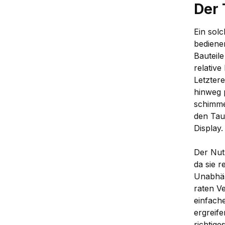
Der
Ein solc
bediene
Bauteile
relative
Letzter
hinweg 
schimme
den Taup
Display.
Der Nut
da sie 
Unabhän
raten V
einfach
ergreif
richtig