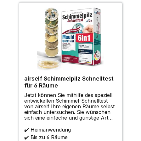
airself Schimmelpilz Schnelltest
für 6 Räume
Jetzt können Sie mithilfe des speziell
entwickelten Schimmel-Schnelltest
von airself Ihre eigenen Räume selbst
einfach untersuchen. Sie wünschen
sich eine einfache und günstige Art
eine mögliche Schimmelpilzbelastung
untersuchen zu können? Vermuten
✔️ Heimanwendung
Sie eine Belastung durch
✔️ Bis zu 6 Räume
Schimmelpilz-Sporen i